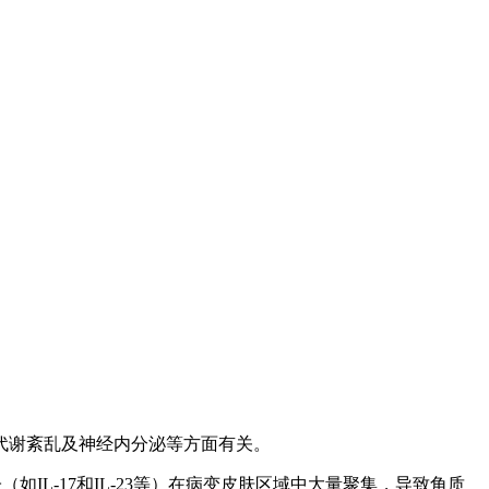
代谢紊乱及神经内分泌等方面有关。
IL-17和IL-23等）在病变皮肤区域中大量聚集，导致角质