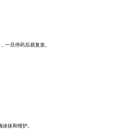
护，一旦停药后易复发。
。
确涂抹和维护。